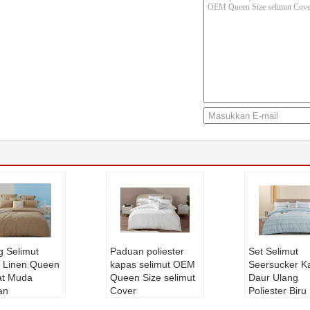
g Selimut
Paduan poliester
Set Selimut
l Linen Queen
kapas selimut OEM
Seersucker K
at Muda
Queen Size selimut
Daur Ulang
an
Cover
Poliester Bir
Ramah Lingk