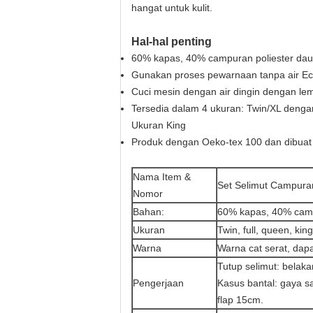
hangat untuk kulit.
Hal-hal penting
60% kapas, 40% campuran poliester dau
Gunakan proses pewarnaan tanpa air Eco-
Cuci mesin dengan air dingin dengan le
Tersedia dalam 4 ukuran: Twin/XL denga
Ukuran King
Produk dengan Oeko-tex 100 dan dibuat d
Nama Item &
Set Selimut Campura
Nomor
Bahan:
60% kapas, 40% camp
Ukuran
Twin, full, queen, kin
Warna
Warna cat serat, dap
Tutup selimut: belak
Pengerjaan
Kasus bantal: gaya s
flap 15cm.