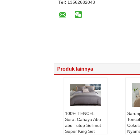
Tel:
13562682043
Produk lainnya
100% TENCEL
Sarun
Serat Cahaya Abu-
Tence
abu Tutup Selimut
Cokel
Super King Set
Nyam