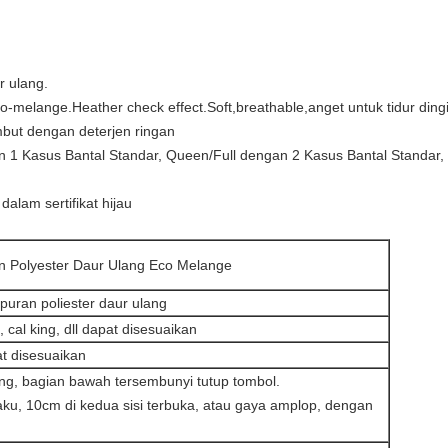
r ulang.
melange.Heather check effect.Soft,breathable,anget untuk tidur ding
mbut dengan deterjen ringan
n 1 Kasus Bantal Standar, Queen/Full dengan 2 Kasus Bantal Standar,
alam sertifikat hijau
n Polyester Daur Ulang Eco Melange
uran poliester daur ulang
g, cal king, dll dapat disesuaikan
at disesuaikan
ang, bagian bawah tersembunyi tutup tombol.
aku, 10cm di kedua sisi terbuka, atau gaya amplop, dengan