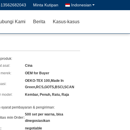
-13562682043
Minta Kutipan
Indonesian
ubungi Kami
Berita
Kasus-kasus
 produk:
t asal:
Cina
merek:
OEM for Buyer
OEKO-TEX 100,Made In
kasi:
Green,RCS,GOTS,BSCI,SCAN
 model:
Kembar, Penuh, Ratu, Raja
t-syarat pembayaran & pengiriman:
500 set per warna, bisa
itas min Order:
dinegosiasikan
:
negotiable