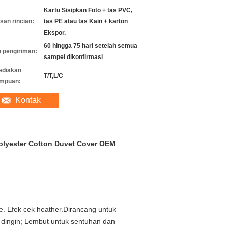
Kartu Sisipkan Foto + tas PVC,
an rincian:
tas PE atau tas Kain + karton
Ekspor.
60 hingga 75 hari setelah semua
 pengiriman:
sampel dikonfirmasi
ediakan
T/T,L/C
mpuan:
Kontak
olyester Cotton Duvet Cover OEM
e. Efek cek heather.Dirancang untuk
 dingin; Lembut untuk sentuhan dan