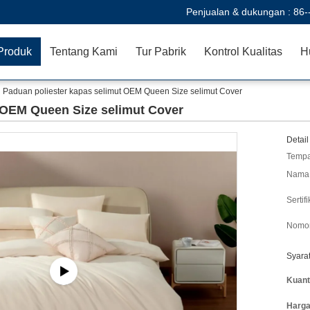
Penjualan & dukungan :
86-
Produk
Tentang Kami
Tur Pabrik
Kontrol Kualitas
H
Paduan poliester kapas selimut OEM Queen Size selimut Cover
 OEM Queen Size selimut Cover
Detail
Tempa
Nama 
Sertifi
Nomor
Syara
Kuant
Harga