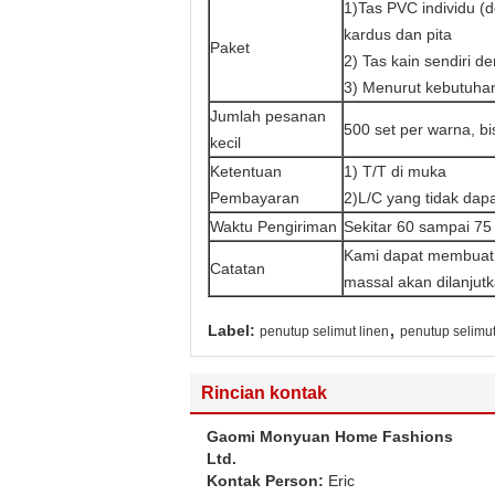
1)Tas PVC individu (d
kardus dan pita
Paket
2) Tas kain sendiri 
3) Menurut kebutuha
Jumlah pesanan
500 set per warna, bi
kecil
Ketentuan
1) T/T di muka
Pembayaran
2)L/C yang tidak dap
Waktu Pengiriman
Sekitar 60 sampai 75 
Kami dapat membuat 
Catatan
massal akan dilanjutk
,
Label:
penutup selimut linen
penutup selim
Rincian kontak
Gaomi Monyuan Home Fashions
Ltd.
Kontak Person:
Eric