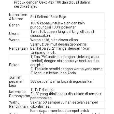
Produk dengan Oeko-tex 100 dan dibuat dalam
sertifikat hijau
Nama Item
Set Selimut Solid Baja
& Nomor
100% kapas untuk wajah dan kain
Bahan:
punggung,isi 100% poliester
Twin, full, queen, king, cal king, dll dapat
Ukuran
disesuaikan
Warna
Warna solid, bisa disesuaikan
Selimut: Selimut desain geometris.
Pengerjaan
Bantal palsu: 2" flange, dengan 15cm
tumpang tindih.
1)Tas PVC individu (dengan ritsleting atau
tombol) dengan sisipan karya seni, kardus
Paket
dan pita
2) Tas kain sendiri dengan warna yang sama
3) Menurut kebutuhan Anda
Jumlah
pesanan
500 set per warna, bisa dinegosiasikan
kecil
1) T/T di muka
Ketentuan
2)L/C yang tidak dapat dipulihkan di tempat
Pembayaran
penampakan
Waktu
Sekitar 60 sampai 75 hari setelah sampel
Pengiriman
dikonfirmasi
Kami dapat membuat sampel untuk