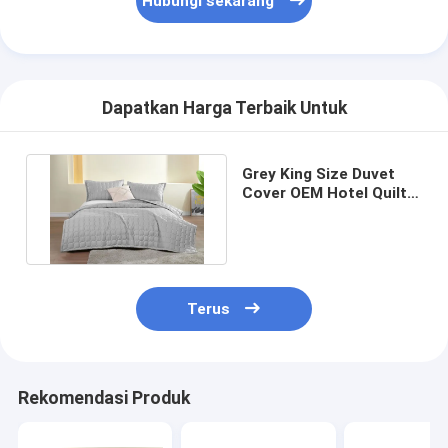
Hubungi sekarang
Tur Pabrik
Kontrol Kualitas
Dapatkan Harga Terbaik Untuk
Hubungi Kami
Berita
Grey King Size Duvet
Cover OEM Hotel Quilt
Kasus-kasus
Set Full Size Queen Size
Minta Kutipan
Terus
Set Selimut
Set Penghibur
Rekomendasi Produk
Set Penutup Selimut