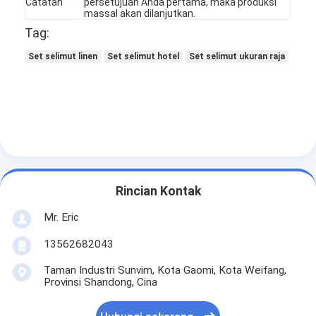
Catatan
persetujuan Anda pertama, maka produksi
massal akan dilanjutkan.
Tag:
Set selimut linen
Set selimut hotel
Set selimut ukuran raja
Rincian Kontak
Mr. Eric
Rumah
13562682043
Produk
Taman Industri Sunvim, Kota Gaomi, Kota Weifang,
Provinsi Shandong, Cina
Tentang Kami