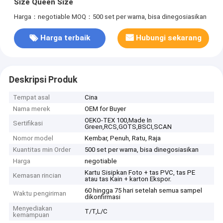
Size Queen Size
Harga：negotiable
MOQ：500 set per warna, bisa dinegosiasikan
Harga terbaik
Hubungi sekarang
Deskripsi Produk
Tempat asal
Cina
Nama merek
OEM for Buyer
OEKO-TEX 100,Made In
Sertifikasi
Green,RCS,GOTS,BSCI,SCAN
Nomor model
Kembar, Penuh, Ratu, Raja
Kuantitas min Order
500 set per warna, bisa dinegosiasikan
Harga
negotiable
Kartu Sisipkan Foto + tas PVC, tas PE
Kemasan rincian
atau tas Kain + karton Ekspor.
60 hingga 75 hari setelah semua sampel
Waktu pengiriman
dikonfirmasi
Menyediakan
T/T,L/C
kemampuan