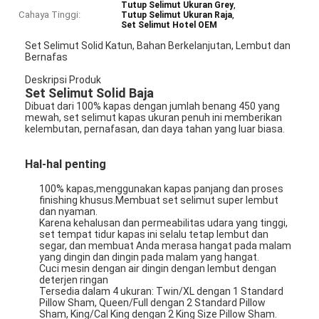
,
Tutup Selimut Ukuran Grey
Cahaya Tinggi:
,
Tutup Selimut Ukuran Raja
Set Selimut Hotel OEM
Set Selimut Solid Katun, Bahan Berkelanjutan, Lembut dan
Bernafas
Deskripsi Produk
Set Selimut Solid Baja
Dibuat dari 100% kapas dengan jumlah benang 450 yang
mewah, set selimut kapas ukuran penuh ini memberikan
kelembutan, pernafasan, dan daya tahan yang luar biasa.
Hal-hal penting
100% kapas,menggunakan kapas panjang dan proses
finishing khusus.Membuat set selimut super lembut
dan nyaman.
Karena kehalusan dan permeabilitas udara yang tinggi,
set tempat tidur kapas ini selalu tetap lembut dan
segar, dan membuat Anda merasa hangat pada malam
yang dingin dan dingin pada malam yang hangat.
Cuci mesin dengan air dingin dengan lembut dengan
deterjen ringan
Tersedia dalam 4 ukuran: Twin/XL dengan 1 Standard
Pillow Sham, Queen/Full dengan 2 Standard Pillow
Sham, King/Cal King dengan 2 King Size Pillow Sham.