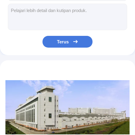
OEKO-TEX 100 Selimut Katun Muslin Customized Selimut Katun Muslin Ratu
lembut pada kulit sensitif Xl selimut muslin Grey selimut muslin
Ramah Kulit 100% Katun Waffle Selimut OEM Waffle Weave Twin Selimut
OEM Polyester Shower Curtain 72X72" Putih Kotak Shower Curtain
Tirai mandi polyester katun Jacquard Tirai mandi bergaris abu-abu
Terus
100% Katun Seersucker Selimut Pink Selimut Raja Ukuran Chic Dan Nyaman
Seersucker Cotton Daur Ulang Polyester Duvet Set Berkelanjutan Putih Duvet Cover Raja
Paduan poliester kapas selimut OEM Queen Size selimut Cover
Bernafas Eco Putih Cover Duvet Ratu Softest Cover Set OEM
Grey King Size Duvet Cover OEM Hotel Quilt Set Full Size Queen Size