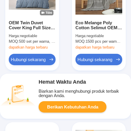
OEM Twin Duvet
Eco Melange Poly
Cover King Full Size
Cotton Selimut OEM
Duvet Cover Biru
Kapas dan Polyester
Harga:
negotiable
Harga:
negotiable
Polyester Campuran
Selimut
MOQ:
500 set per warna, bisa dinegosiasikan
MOQ:
1500 pcs per warna, bisa dinegosiasikan
Flannel
dapatkan harga terbaru
dapatkan harga terbaru
Hubungi sekarang
Hubungi sekarang
Hemat Waktu Anda
Biarkan kami menghubungi produk terbaik
dengan Anda.
Berikan Kebutuhan Anda