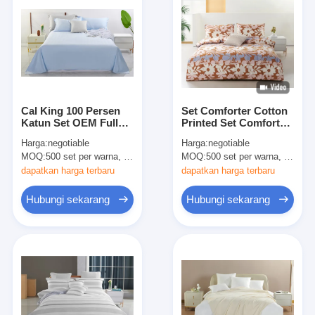
Cal King 100 Persen
Set Comforter Cotton
Katun Set OEM Full
Printed Set Comforter
Size Sheet Set
King Size yang
Harga:
negotiable
Harga:
negotiable
bernapas
MOQ:
500 set per warna, bisa dinegosiasikan
MOQ:
500 set per warna, bisa dinegosiasikan
dapatkan harga terbaru
dapatkan harga terbaru
Hubungi sekarang
Hubungi sekarang