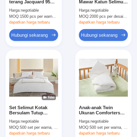
terang Jacquard 95%
Mawar Katun Selimut
Tur Pabrik
kapas 5% Polyester
Meja Berkelanjutan
Harga:
negotiable
Harga:
negotiable
daur ulang
Rumah 60x90 60x120
MOQ:
1500 pcs per warna, bisa dinegosiasikan
MOQ:
2000 pcs per desain, bisa dinegosiasikan
Kontrol Kualitas
dapatkan harga terbaru
dapatkan harga terbaru
Hubungi Kami
Hubungi sekarang
Hubungi sekarang
Berita
Kasus-kasus
Minta Kutipan
Set Selimut
Set Selimut Kotak
Anak-anak Twin
Bersulam Tutup
Ukuran Comforters
Set Penghibur
Selimut Bersulam
Putih Organic Cotton
Harga:
negotiable
Harga:
negotiable
Putih
Anak-anak Tempat
Set Penutup Selimut
MOQ:
500 set per warna, bisa dinegosiasikan
MOQ:
500 set per warna, bisa dinegosiasikan
Tidur Twin
dapatkan harga terbaru
dapatkan harga terbaru