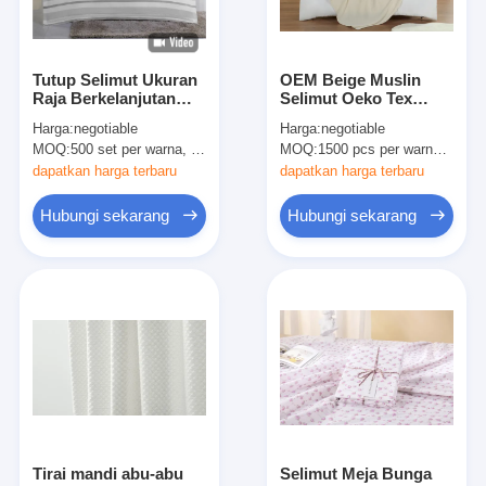
Tutup Selimut Ukuran
OEM Beige Muslin
Raja Berkelanjutan
Selimut Oeko Tex
Tutup Selimut
Selimut Berat Untuk
Harga:
negotiable
Harga:
negotiable
Bergaris Abu-abu
Dewasa
MOQ:
500 set per warna, bisa dinegosiasikan
MOQ:
1500 pcs per warna, bisa dinegosiasikan
Disesuaikan
dapatkan harga terbaru
dapatkan harga terbaru
Hubungi sekarang
Hubungi sekarang
Rumah
Produk
Tentang Kami
Tirai mandi abu-abu
Selimut Meja Bunga