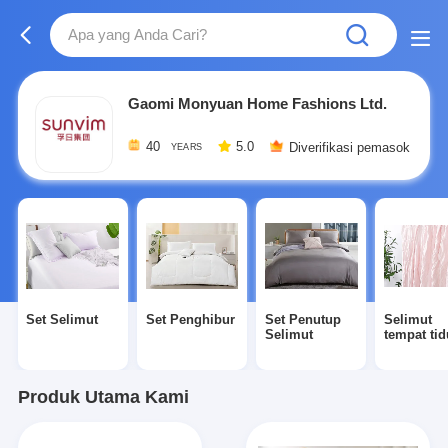
Gaomi Monyuan Home Fashions Ltd.
40
5.0
Diverifikasi pemasok
YEARS
Set Selimut
Set Penghibur
Set Penutup
Selimut
Selimut
tempat tid
Produk Utama Kami