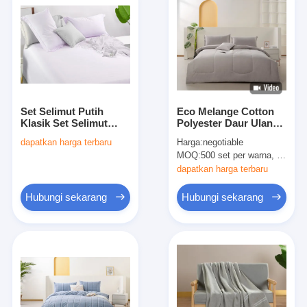
Set Selimut Putih
Eco Melange Cotton
Klasik Set Selimut
Polyester Daur Ulang
Ratu Semua Musim
Set Komforter Ukuran
dapatkan harga terbaru
Harga:
negotiable
Selimut Kembar
Lengkap Set
MOQ:
500 set per warna, bisa dinegosiasikan
Komforter
dapatkan harga terbaru
Hubungi sekarang
Hubungi sekarang